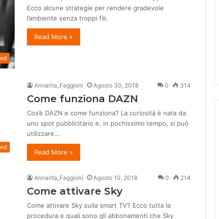
Ecco alcune strategie per rendere gradevole
l’ambiente senza troppi fili.
Read More »
zed
Annarita_Faggioni
Agosto 30, 2018
0
314
Come funziona DAZN
Cos’è DAZN e come funziona? La curiosità è nata da
uno spot pubblicitario e, in pochissimo tempo, si può
utilizzare…
zed
Read More »
Annarita_Faggioni
Agosto 10, 2018
0
214
Come attivare Sky
Come attivare Sky sulla smart TV? Ecco tutta la
procedura e quali sono gli abbonamenti che Sky