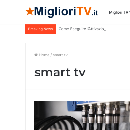
Migliori TV
Come Eseguire l’Attivazione di Tivùsat
Breaking News
Home
/
smart tv
smart tv