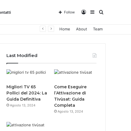
Log
Sidebar
Search
ntatti
Follow
Home
About
Team
In
for
Last Modified
Migliori TV 65
Come Eseguire
Pollici del 2024: La
l’Attivazione di
Guida Definitiva
Tivùsat: Guida
Completa
Agosto 13, 2024
Agosto 13, 2024