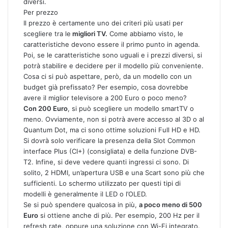
diversi.
Per prezzo
Il prezzo è certamente uno dei criteri più usati per
scegliere tra le
migliori TV.
Come abbiamo visto, le
caratteristiche devono essere il primo punto in agenda.
Poi, se le caratteristiche sono uguali e i prezzi diversi, si
potrà stabilire e decidere per il modello più conveniente.
Cosa ci si può aspettare, però, da un modello con un
budget già prefissato? Per esempio, cosa dovrebbe
avere il miglior televisore a 200 Euro o poco meno?
Con 200 Euro
, si può scegliere un modello smartTV o
meno. Ovviamente, non si potrà avere accesso al 3D o al
Quantum Dot, ma ci sono ottime soluzioni Full HD e HD.
Si dovrà solo verificare la presenza della Slot Common
interface Plus (CI+) (consigliata) e della funzione DVB-
T2. Infine, si deve vedere quanti ingressi ci sono. Di
solito, 2 HDMI, un’apertura USB e una Scart sono più che
sufficienti. Lo schermo utilizzato per questi tipi di
modelli è generalmente il LED o l’OLED.
Se si può spendere qualcosa in più,
a poco meno di 500
Euro
si ottiene anche di più. Per esempio, 200 Hz per il
refresh rate, oppure una soluzione con Wi-Fi integrato.