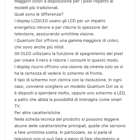
maggiori colori a disposizione per i pixel rispetto ai
modelli più tradizionali.
Quali sono le differenze?
I display LCD/LED usano gli LCD per un impatto
energetico minore e per ridurre lo spessore del
televisore, assicurando un’ottima visione.
I Quantum Dot offrono una gamma maggiore di colori,
che sono anche più nitidi.
Gli OLED utilizzano la funzione di spegnimento del pixel
per creare il nero e ridurre i consumi in questo modo.
I display ricurvi offrono una visione da cinema solo se si
ha la certezza di vedere lo schermo di fronte.
Il tipo di schermo non c’entra con la risoluzione. In ogni
caso, conviene scegliere un modello Quantum Dot se si
è disposti a spendere molto, oppure uno schermo a LED,
a patto che abbia la possibilità di interagire come smart
TV.
Per altre caratteristiche
Nella scheda tecnica del prodotto si possono leggere
alcune delle caratteristiche principali, quelle che servono
a fare un’ottima scelta. In particolare, se si parla di
televisori non si può fare a meno di fare riferimento a: