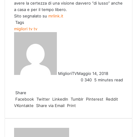
avere la certezza di una visione davvero “di lusso” anche
a casa e per il tempo libero.
Sito segnalato su
mrlink.it
Tags
migliori tv
tv
MiglioriTV
Maggio 14, 2018
0
340
5 minutes read
F
T
L
T
P
R
W
a
Share
w
i
u
i
e
h
c
Facebook
i
n
m
n
d
a
Twitter
LinkedIn
Tumblr
Pinterest
Reddit
VKontakte
e
t
k
b
t
d
t
Share via Email
Print
b
t
e
l
e
i
s
o
e
d
r
r
t
A
o
r
I
e
p
k
n
s
p