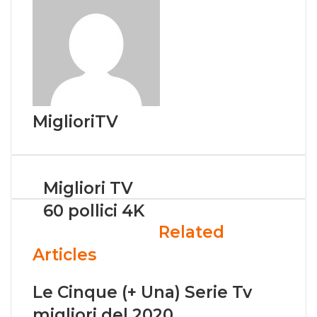
t
MiglioriTV
Migliori TV
60 pollici 4K
Related
Articles
Le Cinque (+ Una) Serie Tv
migliori del 2020