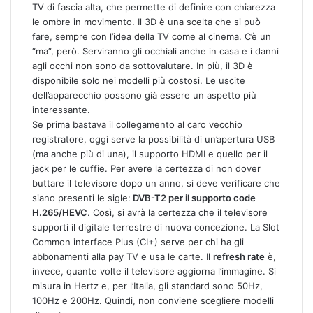
TV di fascia alta, che permette di definire con chiarezza
le ombre in movimento. Il 3D è una scelta che si può
fare, sempre con l’idea della TV come al cinema. C’è un
“ma”, però. Serviranno gli occhiali anche in casa e i danni
agli occhi non sono da sottovalutare. In più, il 3D è
disponibile solo nei modelli più costosi. Le uscite
dell’apparecchio possono già essere un aspetto più
interessante.
Se prima bastava il collegamento al caro vecchio
registratore, oggi serve la possibilità di un’apertura USB
(ma anche più di una), il supporto HDMI e quello per il
jack per le cuffie. Per avere la certezza di non dover
buttare il televisore dopo un anno, si deve verificare che
siano presenti le sigle:
DVB-T2 per il supporto code
H.265/HEVC
. Così, si avrà la certezza che il televisore
supporti il digitale terrestre di nuova concezione. La Slot
Common interface Plus (CI+) serve per chi ha gli
abbonamenti alla pay TV e usa le carte. Il
refresh rate
è,
invece, quante volte il televisore aggiorna l’immagine. Si
misura in Hertz e, per l’Italia, gli standard sono 50Hz,
100Hz e 200Hz. Quindi, non conviene scegliere modelli