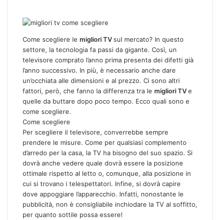
F
T
L
T
P
R
W
a
w
i
u
i
e
h
c
i
n
m
n
d
a
e
t
k
b
t
d
t
Come scegliere le
migliori TV
sul mercato? In questo
b
t
e
l
e
i
s
settore, la tecnologia fa passi da gigante. Così, un
o
e
d
r
r
t
A
televisore comprato l’anno prima presenta dei difetti già
o
r
I
e
p
l’anno successivo. In più, è necessario anche dare
k
n
s
p
un’occhiata alle dimensioni e al prezzo. Ci sono altri
t
fattori, però, che fanno la differenza tra le
migliori TV
e
quelle da buttare dopo poco tempo. Ecco quali sono e
come scegliere.
Come scegliere
Per scegliere il televisore, converrebbe sempre
prendere le misure. Come per qualsiasi complemento
d’arredo per la casa, la TV ha bisogno del suo spazio. Si
dovrà anche vedere quale dovrà essere la posizione
ottimale rispetto al letto o, comunque, alla posizione in
cui si trovano i telespettatori. Infine, si dovrà capire
dove appoggiare l’apparecchio. Infatti, nonostante le
pubblicità, non è consigliabile inchiodare la TV al soffitto,
per quanto sottile possa essere!