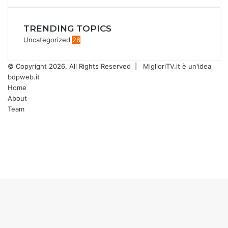
TRENDING TOPICS
Uncategorized
26
© Copyright 2026, All Rights Reserved |
MiglioriTV.it è un'idea
bdpweb.it
Home
About
Team
Facebook
Twitter
YouTube
Instagram
Facebook
Twitter
WhatsApp
Telegram
Back
to
top
button