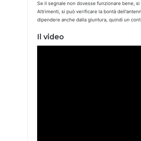
Se il segnale non dovesse funzionare bene, si
Altrimenti, si può verificare la bontà dell’ante
dipendere anche dalla giuntura, quindi un cont
Il video