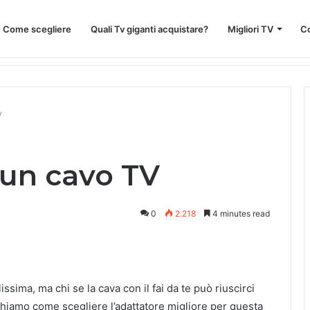
 : Come scegliere
Quali Tv giganti acquistare?
Migliori TV
Co
: Guida Completa
V
un cavo TV
0
2.218
4 minutes read
ssima, ma chi se la cava con il fai da te può riuscirci
eghiamo come scegliere l’adattatore migliore per questa