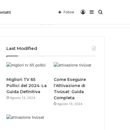
Log
Sidebar
Search
ntatti
Follow
Home
About
Team
In
for
Last Modified
Migliori TV 65
Come Eseguire
Pollici del 2024: La
l’Attivazione di
Guida Definitiva
Tivùsat: Guida
Completa
Agosto 13, 2024
Agosto 13, 2024