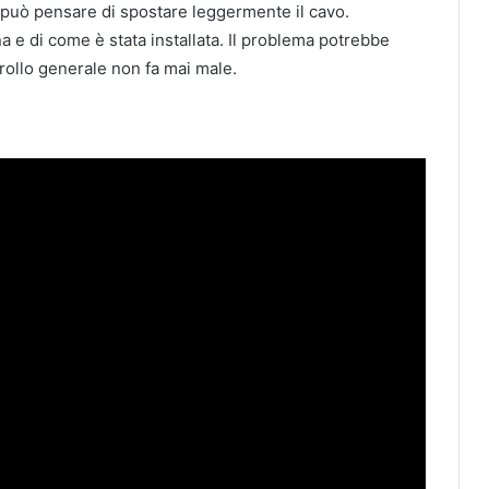
 può pensare di spostare leggermente il cavo.
nna e di come è stata installata. Il problema potrebbe
rollo generale non fa mai male.