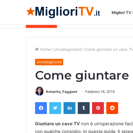
Migliori TV
Come Eseguire l’Attivazione di Tivùsat
Breaking News
Home
/
Uncategorized
/
Come giuntare un cavo T
Uncategorized
Come giuntare 
Annarita_Faggioni
Febbraio 16, 2019
Facebook
Twitter
LinkedIn
Tumblr
Pinterest
Reddit
Giuntare un cavo TV
non è un’operazione facili
con qualche consiglio. In questa guida, ti spi