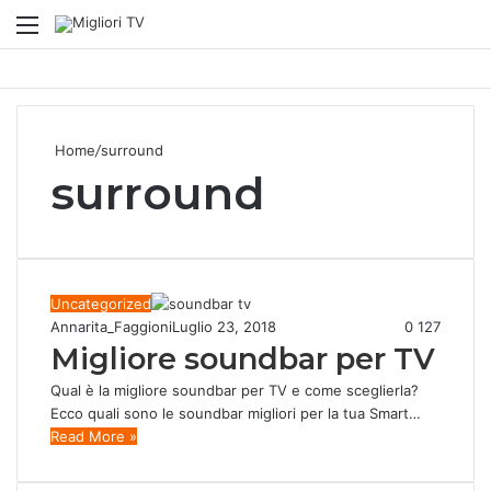
Menu
S
fo
Home
/
surround
surround
Uncategorized
Annarita_Faggioni
Luglio 23, 2018
0
127
Migliore soundbar per TV
Qual è la migliore soundbar per TV e come sceglierla?
Ecco quali sono le soundbar migliori per la tua Smart…
Read More »