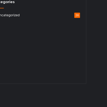
tegories
ncategorized
26