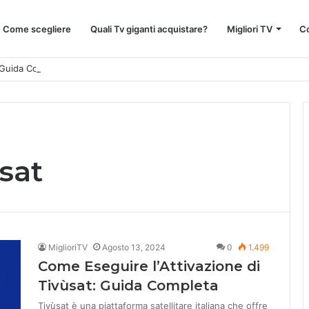
 : Come scegliere
Quali Tv giganti acquistare?
Migliori TV
Co
: Guida Completa
ùsat
MiglioriTV
Agosto 13, 2024
0
1.499
Come Eseguire l’Attivazione di
Tivùsat: Guida Completa
Tivùsat è una piattaforma satellitare italiana che offre