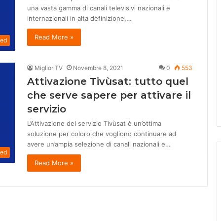
una vasta gamma di canali televisivi nazionali e
internazionali in alta definizione,…
Read More »
zed
MiglioriTV
Novembre 8, 2021
0
553
Attivazione Tivùsat: tutto quel
che serve sapere per attivare il
servizio
L’Attivazione del servizio Tivùsat è un’ottima
soluzione per coloro che vogliono continuare ad
avere un’ampia selezione di canali nazionali e…
zed
Read More »