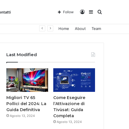
Log
Sidebar
Search
ntatti
Follow
Home
About
Team
In
for
Last Modified
Migliori TV 65
Come Eseguire
Pollici del 2024: La
l’Attivazione di
Guida Definitiva
Tivùsat: Guida
Completa
Agosto 13, 2024
Agosto 13, 2024