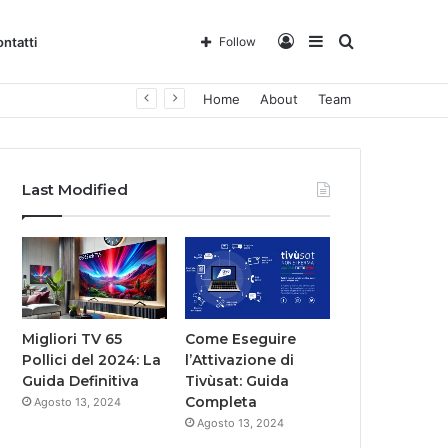
Log
Sidebar
Search
ntatti
Follow
Home
About
Team
In
for
Last Modified
Migliori TV 65
Come Eseguire
Pollici del 2024: La
l’Attivazione di
Guida Definitiva
Tivùsat: Guida
Completa
Agosto 13, 2024
Agosto 13, 2024