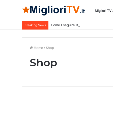
Migliori TV
Come Eseguire l’Attivazione di Tivùsat
Breaking News
Home
/
Shop
Shop