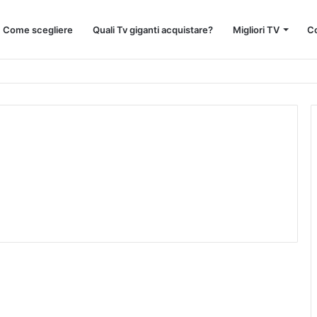
 : Come scegliere
Quali Tv giganti acquistare?
Migliori TV
Co
: Guida Completa